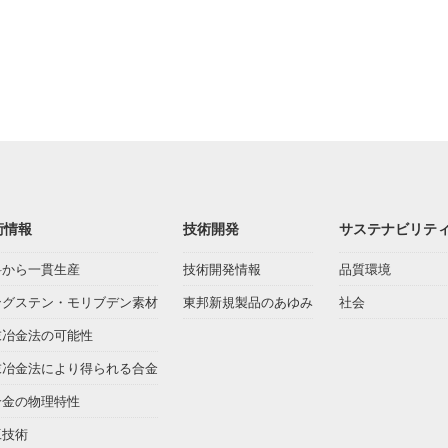
術情報
技術開発
サステナビリテ
料から一貫生産
技術開発情報
品質環境
ングステン・モリブデン素材
東邦新規製品のあゆみ
社会
末冶金法の可能性
末冶金法により得られる合金
合金の物理特性
工技術